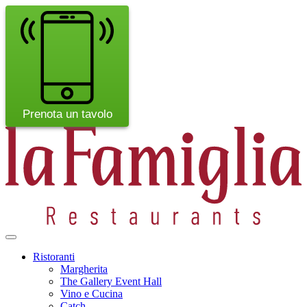
Prenota un tavolo
Ristoranti
Margherita
The Gallery Event Hall
Vino e Cucina
Catch