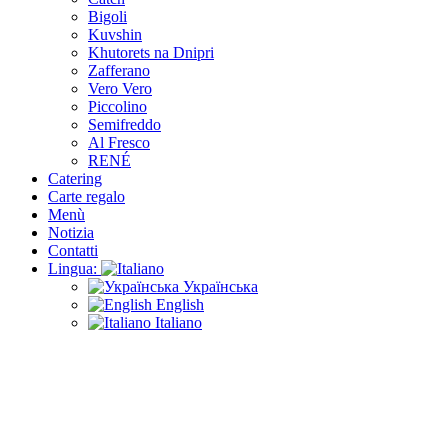
Bigoli
Kuvshin
Khutorets na Dnipri
Zafferano
Vero Vero
Piccolino
Semifreddo
Al Fresco
RENÉ
Catering
Carte regalo
Menù
Notizia
Contatti
Lingua:
Українська
English
Italiano