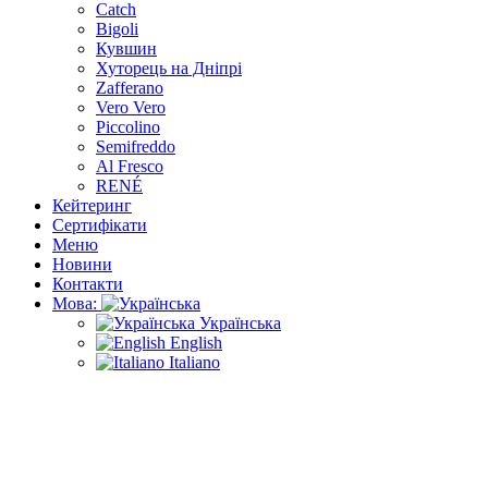
Catch
Bigoli
Кувшин
Хуторець на Дніпрі
Zafferano
Vero Vero
Piccolino
Semifreddo
Al Fresco
RENÉ
Кейтеринг
Сертифікати
Меню
Новини
Контакти
Мова:
Українська
English
Italiano