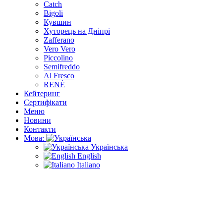
Catch
Bigoli
Кувшин
Хуторець на Дніпрі
Zafferano
Vero Vero
Piccolino
Semifreddo
Al Fresco
RENÉ
Кейтеринг
Сертифікати
Меню
Новини
Контакти
Мова:
Українська
English
Italiano